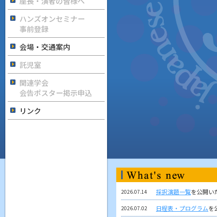
座長・演者の皆様へ
ハンズオンセミナー
事前登録
会場・交通案内
託児室
関連学会
会告ポスター掲示申込
リンク
採択演題一覧
を公開い
2026.07.14
日程表・プログラム
を
2026.07.02