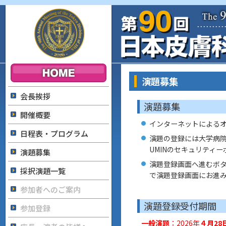
演題募集
会長挨拶
演題募集
開催概要
インターネットによる
日程表・プログラム
演題の登録には大学病院
UMINのセキュリティ
演題募集
演題登録画面へ進むボ
採択演題一覧
で演題登録画面にお進
参加者へのご案内
演題登録受付期間
参加登録
一般演題
：2026年
４月28