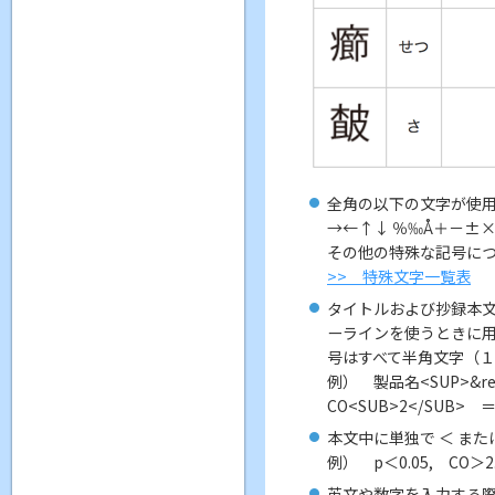
全角の以下の文字が使
→←↑↓ ％‰Å＋－±×÷
その他の特殊な記号に
>> 特殊文字一覧表
タイトルおよび抄録本
ーラインを使うときに用いる<SU
号はすべて半角文字（
例） 製品名<SUP>&re
CO<SUB>2</SUB> 
本文中に単独で ＜ ま
例） p＜0.05, CO＞2
英文や数字を入力する際