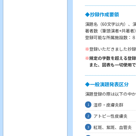
◆抄録作成要領
演題名（60文字以内）、
著者数（筆頭演者+共著者
登録可能な所属施設数：８
登録いただきました抄録
規定の字数を超える登
また、図表も一切使用
◆一般演題発表区分
演題登録の際は以下の中か
湿疹・皮膚炎群
1
アトピー性皮膚炎
2
紅斑、紫斑、血管炎
3