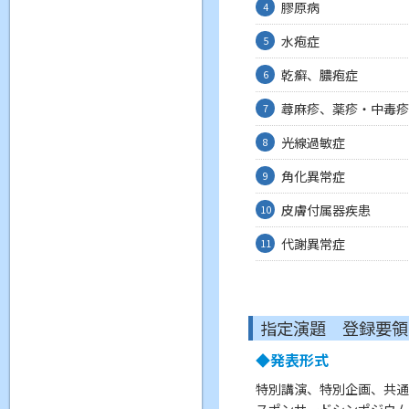
膠原病
4
水疱症
5
乾癬、膿疱症
6
蕁麻疹、薬疹・中毒
7
光線過敏症
8
角化異常症
9
皮膚付属器疾患
10
代謝異常症
11
指定演題 登録要領
◆発表形式
特別講演、特別企画、共
スポンサードシンポジウム