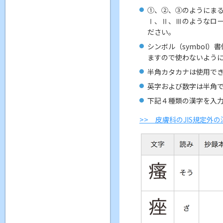
①、②、③のようにま
Ⅰ、Ⅱ、Ⅲのようなロー
ださい。
シンボル（symbol）
ますので使わないように
半角カタカナは使用で
英字および数字は半角
下記４種類の漢字を入力
>> 皮膚科のJIS規定外